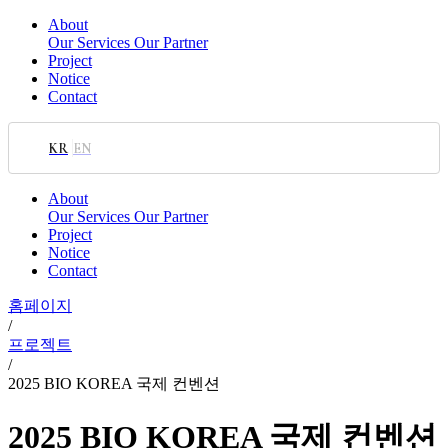
About
Our Services
Our Partner
Project
Notice
Contact
KR
EN
About
Our Services
Our Partner
Project
Notice
Contact
홈페이지
/
프로젝트
/
2025 BIO KOREA 국제 컨벤션
2025 BIO KOREA 국제 컨벤션