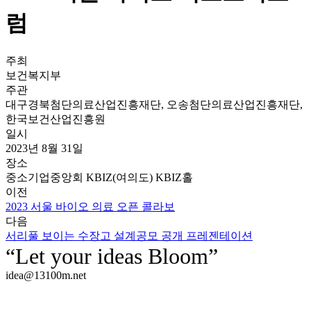
럼
주최
보건복지부
주관
대구경북첨단의료산업진흥재단, 오송첨단의료산업진흥재단,
한국보건산업진흥원
일시
2023년 8월 31일
장소
중소기업중앙회 KBIZ(여의도) KBIZ홀
이전
2023 서울 바이오 의료 오픈 콜라보
다음
서리풀 보이는 수장고 설계공모 공개 프레젠테이션
“Let your ideas Bloom”
idea@13100m.net